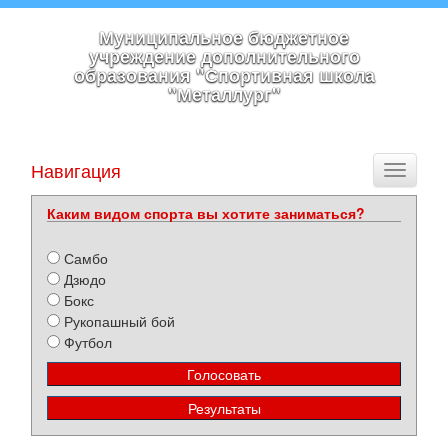
Муниципальное бюджетное
учреждение дополнительного
образования "Спортивная школа
"Металлург"
Навигация
Toggle
navigati
Каким видом спорта вы хотите заниматься?
Самбо
Дзюдо
Бокс
Рукопашный бой
Футбол