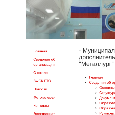
- Муниципа
Главная
дополнитель
Сведения об
"Металлург"
организации
О школе
Главная
ВФСК ГТО
Сведения об о
Основны
Новости
Структур
Фотогалерея
Докумен
Образов
Контакты
Образова
Руководс
Электронная