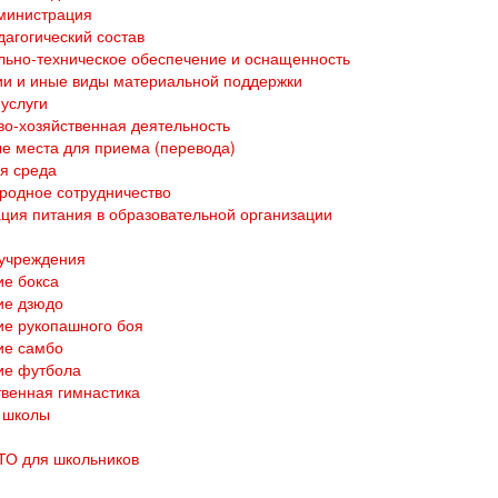
министрация
дагогический состав
ьно-техническое обеспечение и оснащенность
и и иные виды материальной поддержки
услуги
о-хозяйственная деятельность
е места для приема (перевода)
я среда
родное сотрудничество
ция питания в образовательной организации
 учреждения
е бокса
ие дзюдо
е рукопашного боя
ие самбо
ие футбола
венная гимнастика
 школы
ТО для школьников