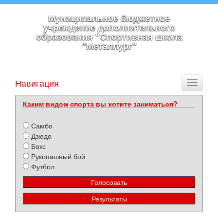
Муниципальное бюджетное
учреждение дополнительного
образования "Спортивная школа
"Металлург"
Навигация
Toggle
navigati
Каким видом спорта вы хотите заниматься?
Самбо
Дзюдо
Бокс
Рукопашный бой
Футбол