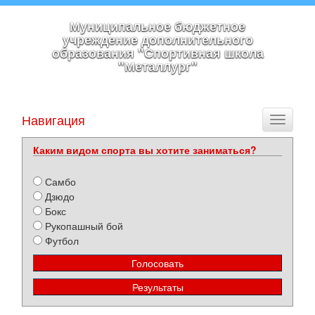
Муниципальное бюджетное
учреждение дополнительного
образования "Спортивная школа
"Металлург"
Навигация
Toggle
navigati
Каким видом спорта вы хотите заниматься?
Самбо
Дзюдо
Бокс
Рукопашный бой
Футбол