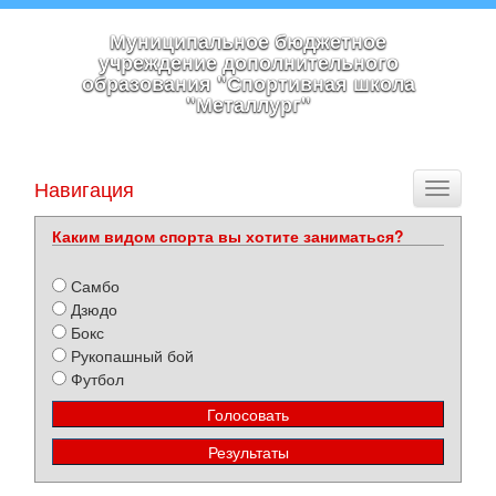
Муниципальное бюджетное
учреждение дополнительного
образования "Спортивная школа
"Металлург"
Навигация
Toggle
navigati
Каким видом спорта вы хотите заниматься?
Самбо
Дзюдо
Бокс
Рукопашный бой
Футбол