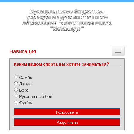
Муниципальное бюджетное
учреждение дополнительного
образования "Спортивная школа
"Металлург"
Навигация
Toggle
navigati
Каким видом спорта вы хотите заниматься?
Самбо
Дзюдо
Бокс
Рукопашный бой
Футбол