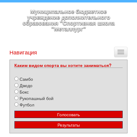
Муниципальное бюджетное
учреждение дополнительного
образования "Спортивная школа
"Металлург"
Навигация
Toggle
navigati
Каким видом спорта вы хотите заниматься?
Самбо
Дзюдо
Бокс
Рукопашный бой
Футбол