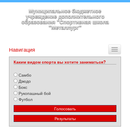
Муниципальное бюджетное
учреждение дополнительного
образования "Спортивная школа
"Металлург"
Навигация
Toggle
navigati
Каким видом спорта вы хотите заниматься?
Самбо
Дзюдо
Бокс
Рукопашный бой
Футбол