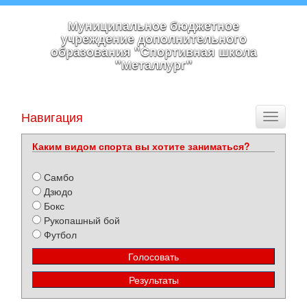
Муниципальное бюджетное
учреждение дополнительного
образования "Спортивная школа
"Металлург"
Навигация
Toggle
navigati
Каким видом спорта вы хотите заниматься?
Самбо
Дзюдо
Бокс
Рукопашный бой
Футбол