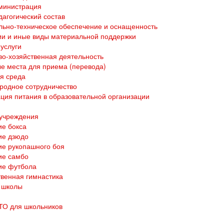
министрация
дагогический состав
ьно-техническое обеспечение и оснащенность
и и иные виды материальной поддержки
услуги
о-хозяйственная деятельность
е места для приема (перевода)
я среда
родное сотрудничество
ция питания в образовательной организации
 учреждения
е бокса
ие дзюдо
е рукопашного боя
ие самбо
ие футбола
венная гимнастика
 школы
ТО для школьников