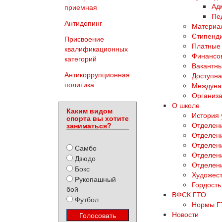
Ад
приемная
Пе
Антидопинг
Материал
Стипенди
Присвоение
Платные 
квалификационных
Финансов
категорий
Вакантны
Антикоррупционная
Доступна
политика
Междуна
Организа
О школе
Каким видом
История
спорта вы хотите
Отделени
заниматься?
Отделен
Отделени
Самбо
Отделен
Дзюдо
Отделен
Бокс
Художест
Рукопашный
Гордость
бой
ВФСК ГТО
Футбол
Нормы Г
Новости