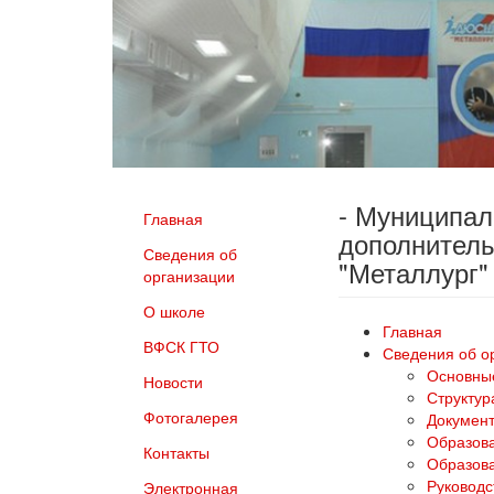
- Муниципа
Главная
дополнитель
Сведения об
"Металлург"
организации
О школе
Главная
ВФСК ГТО
Сведения об о
Основны
Новости
Структур
Фотогалерея
Докумен
Образов
Контакты
Образова
Руководс
Электронная