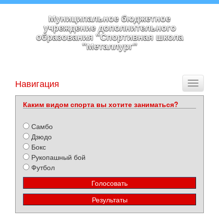
Муниципальное бюджетное
учреждение дополнительного
образования "Спортивная школа
"Металлург"
Навигация
Toggle
navigati
Каким видом спорта вы хотите заниматься?
Самбо
Дзюдо
Бокс
Рукопашный бой
Футбол