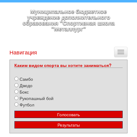
Муниципальное бюджетное
учреждение дополнительного
образования "Спортивная школа
"Металлург"
Навигация
Toggle
navigati
Каким видом спорта вы хотите заниматься?
Самбо
Дзюдо
Бокс
Рукопашный бой
Футбол