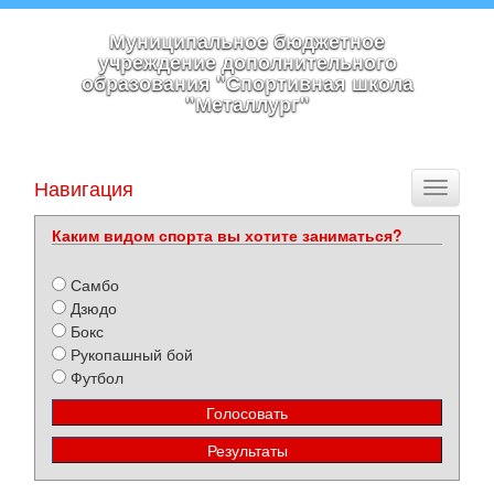
Муниципальное бюджетное
учреждение дополнительного
образования "Спортивная школа
"Металлург"
Навигация
Toggle
navigati
Каким видом спорта вы хотите заниматься?
Самбо
Дзюдо
Бокс
Рукопашный бой
Футбол