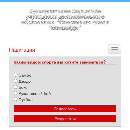
Муниципальное бюджетное
учреждение дополнительного
образования "Спортивная школа
"Металлург"
Навигация
Toggle
navigati
Каким видом спорта вы хотите заниматься?
Самбо
Дзюдо
Бокс
Рукопашный бой
Футбол