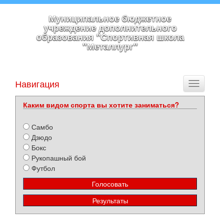
Муниципальное бюджетное
учреждение дополнительного
образования "Спортивная школа
"Металлург"
Навигация
Toggle
navigati
Каким видом спорта вы хотите заниматься?
Самбо
Дзюдо
Бокс
Рукопашный бой
Футбол