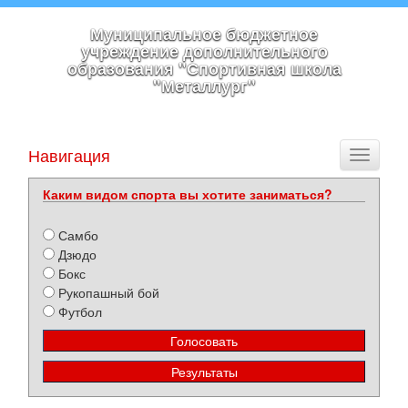
Муниципальное бюджетное
учреждение дополнительного
образования "Спортивная школа
"Металлург"
Навигация
Toggle
navigati
Каким видом спорта вы хотите заниматься?
Самбо
Дзюдо
Бокс
Рукопашный бой
Футбол