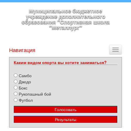
Муниципальное бюджетное
учреждение дополнительного
образования "Спортивная школа
"Металлург"
Навигация
Toggle
navigati
Каким видом спорта вы хотите заниматься?
Самбо
Дзюдо
Бокс
Рукопашный бой
Футбол