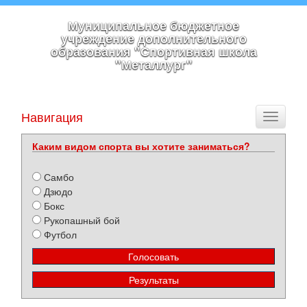
Муниципальное бюджетное
учреждение дополнительного
образования "Спортивная школа
"Металлург"
Навигация
Toggle
navigati
Каким видом спорта вы хотите заниматься?
Самбо
Дзюдо
Бокс
Рукопашный бой
Футбол