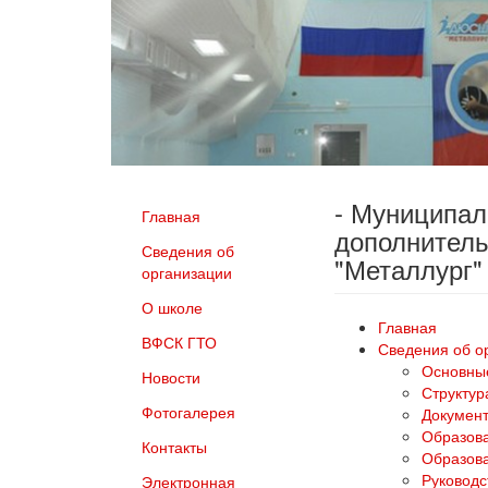
- Муниципа
Главная
дополнитель
Сведения об
"Металлург"
организации
О школе
Главная
ВФСК ГТО
Сведения об о
Основны
Новости
Структур
Фотогалерея
Докумен
Образов
Контакты
Образова
Руководс
Электронная