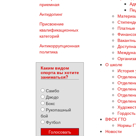
Ад
приемная
Пе
Антидопинг
Материал
Стипенди
Присвоение
Платные 
квалификационных
Финансов
категорий
Вакантны
Антикоррупционная
Доступна
политика
Междуна
Организа
О школе
Каким видом
История
спорта вы хотите
Отделени
заниматься?
Отделен
Отделени
Самбо
Отделен
Дзюдо
Отделен
Бокс
Художест
Рукопашный
Гордость
бой
ВФСК ГТО
Футбол
Нормы Г
Новости