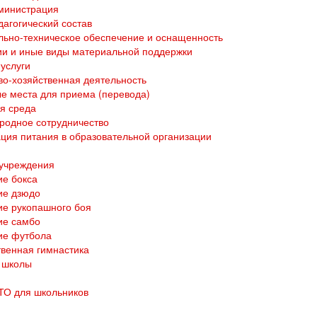
министрация
дагогический состав
ьно-техническое обеспечение и оснащенность
и и иные виды материальной поддержки
услуги
о-хозяйственная деятельность
е места для приема (перевода)
я среда
родное сотрудничество
ция питания в образовательной организации
 учреждения
е бокса
ие дзюдо
е рукопашного боя
ие самбо
ие футбола
венная гимнастика
 школы
ТО для школьников