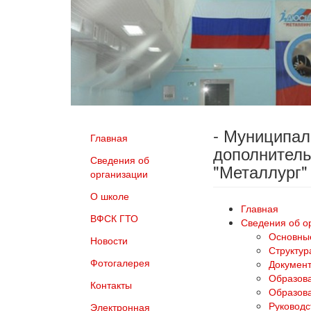
- Муниципа
Главная
дополнитель
Сведения об
"Металлург"
организации
О школе
Главная
ВФСК ГТО
Сведения об о
Основны
Новости
Структур
Фотогалерея
Докумен
Образов
Контакты
Образова
Руководс
Электронная