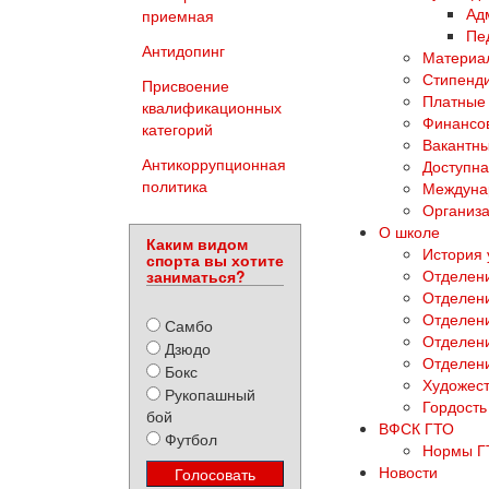
Ад
приемная
Пе
Антидопинг
Материал
Стипенди
Присвоение
Платные 
квалификационных
Финансов
категорий
Вакантны
Антикоррупционная
Доступна
политика
Междуна
Организа
О школе
Каким видом
История
спорта вы хотите
Отделени
заниматься?
Отделен
Отделени
Самбо
Отделен
Дзюдо
Отделен
Бокс
Художест
Рукопашный
Гордость
бой
ВФСК ГТО
Футбол
Нормы Г
Новости