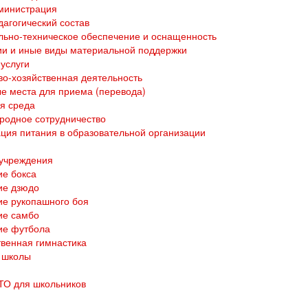
министрация
дагогический состав
ьно-техническое обеспечение и оснащенность
и и иные виды материальной поддержки
услуги
о-хозяйственная деятельность
е места для приема (перевода)
я среда
родное сотрудничество
ция питания в образовательной организации
 учреждения
е бокса
ие дзюдо
е рукопашного боя
ие самбо
ие футбола
венная гимнастика
 школы
ТО для школьников