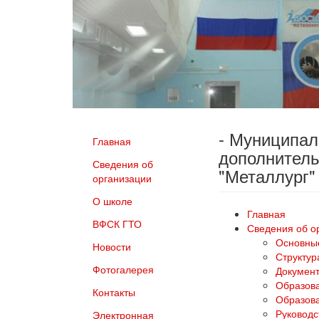
- Муниципа
Главная
дополнитель
Сведения об
"Металлург"
организации
О школе
Главная
ВФСК ГТО
Сведения об о
Основны
Новости
Структур
Фотогалерея
Докумен
Образов
Контакты
Образова
Руководс
Электронная