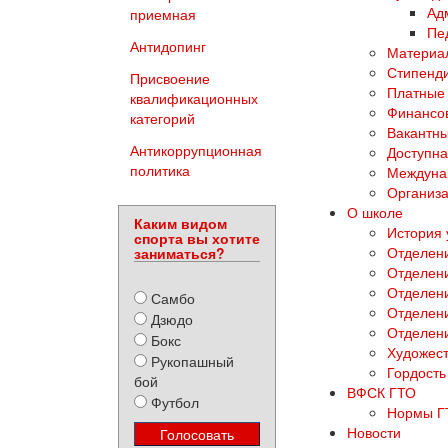
Ад
приемная
Пе
Антидопинг
Материал
Стипенди
Присвоение
Платные 
квалификационных
Финансов
категорий
Вакантны
Антикоррупционная
Доступна
политика
Междуна
Организа
О школе
Каким видом
История
спорта вы хотите
Отделени
заниматься?
Отделен
Отделени
Самбо
Отделен
Дзюдо
Отделен
Бокс
Художест
Рукопашный
Гордость
бой
ВФСК ГТО
Футбол
Нормы Г
Новости