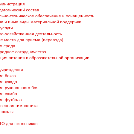
министрация
дагогический состав
ьно-техническое обеспечение и оснащенность
и и иные виды материальной поддержки
услуги
о-хозяйственная деятельность
е места для приема (перевода)
я среда
родное сотрудничество
ция питания в образовательной организации
 учреждения
е бокса
ие дзюдо
е рукопашного боя
ие самбо
ие футбола
венная гимнастика
 школы
ТО для школьников