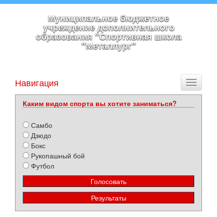
Муниципальное бюджетное
учреждение дополнительного
образования "Спортивная школа
"Металлург"
Навигация
Toggle
navigati
Каким видом спорта вы хотите заниматься?
Самбо
Дзюдо
Бокс
Рукопашный бой
Футбол