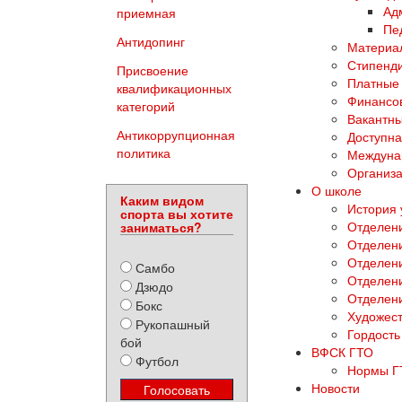
Ад
приемная
Пе
Антидопинг
Материал
Стипенди
Присвоение
Платные 
квалификационных
Финансов
категорий
Вакантны
Антикоррупционная
Доступна
политика
Междуна
Организа
О школе
Каким видом
История
спорта вы хотите
Отделени
заниматься?
Отделен
Отделени
Самбо
Отделен
Дзюдо
Отделен
Бокс
Художест
Рукопашный
Гордость
бой
ВФСК ГТО
Футбол
Нормы Г
Новости