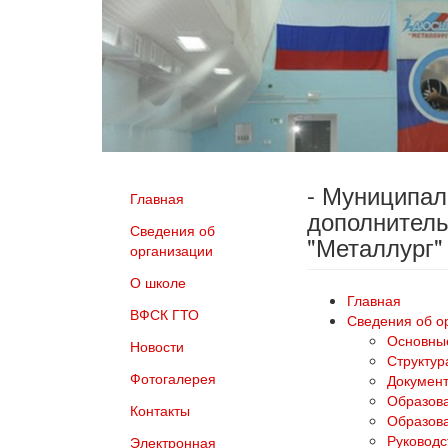
- Муниципа
Главная
дополнитель
Сведения об
"Металлург"
организации
О школе
Главная
ВФСК ГТО
Сведения об о
Основны
Новости
Структур
Фотогалерея
Докумен
Образов
Контакты
Образова
Руководс
Электронная