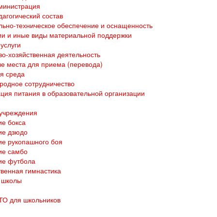
министрация
дагогический состав
ьно-техническое обеспечение и оснащенность
и и иные виды материальной поддержки
услуги
о-хозяйственная деятельность
е места для приема (перевода)
я среда
родное сотрудничество
ция питания в образовательной организации
 учреждения
е бокса
ие дзюдо
е рукопашного боя
ие самбо
ие футбола
венная гимнастика
 школы
ТО для школьников