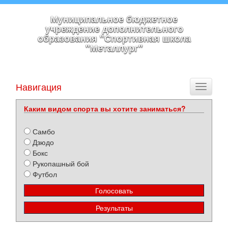
Муниципальное бюджетное
учреждение дополнительного
образования "Спортивная школа
"Металлург"
Навигация
Toggle
navigati
Каким видом спорта вы хотите заниматься?
Самбо
Дзюдо
Бокс
Рукопашный бой
Футбол