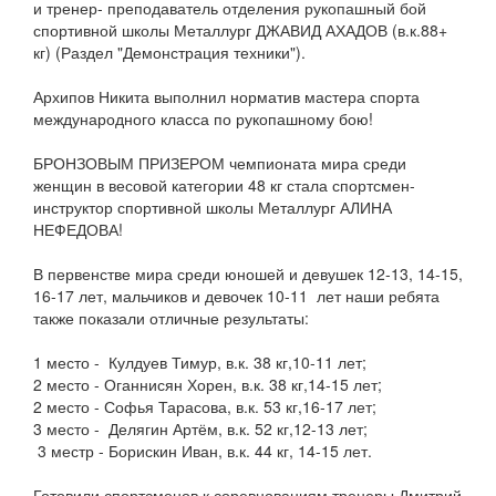
и тренер- преподаватель отделения рукопашный бой
спортивной школы Металлург ДЖАВИД АХАДОВ (в.к.88+
кг) (Раздел "Демонстрация техники").
Архипов Никита выполнил норматив мастера спорта
международного класса по рукопашному бою!
БРОНЗОВЫМ ПРИЗЕРОМ чемпионата мира среди
женщин в весовой категории 48 кг стала спортсмен-
инструктор спортивной школы Металлург АЛИНА
НЕФЕДОВА!
В первенстве мира среди юношей и девушек 12-13, 14-15,
16-17 лет, мальчиков и девочек 10-11 лет наши ребята
также показали отличные результаты:
1 место - Кулдуев Тимур, в.к. 38 кг,10-11 лет;
2 место - Оганнисян Хорен, в.к. 38 кг,14-15 лет;
2 место - Софья Тарасова, в.к. 53 кг,16-17 лет;
3 место - Делягин Артём, в.к. 52 кг,12-13 лет;
3 местр - Борискин Иван, в.к. 44 кг, 14-15 лет.
Готовили спортсменов к соревнованиям тренеры Дмитрий