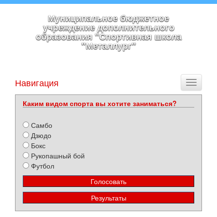
Муниципальное бюджетное
учреждение дополнительного
образования "Спортивная школа
"Металлург"
Навигация
Toggle
navigati
Каким видом спорта вы хотите заниматься?
Самбо
Дзюдо
Бокс
Рукопашный бой
Футбол