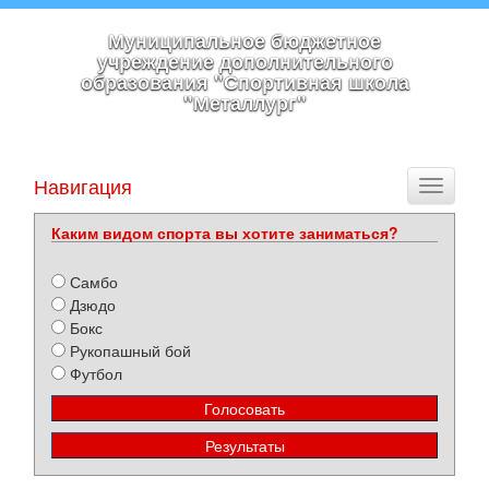
Муниципальное бюджетное
учреждение дополнительного
образования "Спортивная школа
"Металлург"
Навигация
Toggle
navigati
Каким видом спорта вы хотите заниматься?
Самбо
Дзюдо
Бокс
Рукопашный бой
Футбол