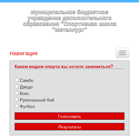
Муниципальное бюджетное
учреждение дополнительного
образования "Спортивная школа
"Металлург"
Навигация
Toggle
navigati
Каким видом спорта вы хотите заниматься?
Самбо
Дзюдо
Бокс
Рукопашный бой
Футбол