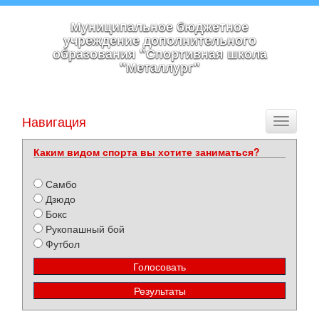
Муниципальное бюджетное
учреждение дополнительного
образования "Спортивная школа
"Металлург"
Навигация
Toggle
navigati
Каким видом спорта вы хотите заниматься?
Самбо
Дзюдо
Бокс
Рукопашный бой
Футбол