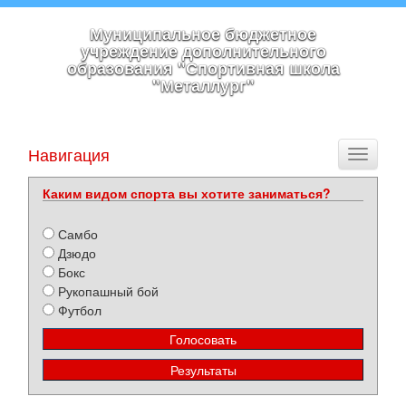
Муниципальное бюджетное
учреждение дополнительного
образования "Спортивная школа
"Металлург"
Навигация
Toggle
navigati
Каким видом спорта вы хотите заниматься?
Самбо
Дзюдо
Бокс
Рукопашный бой
Футбол