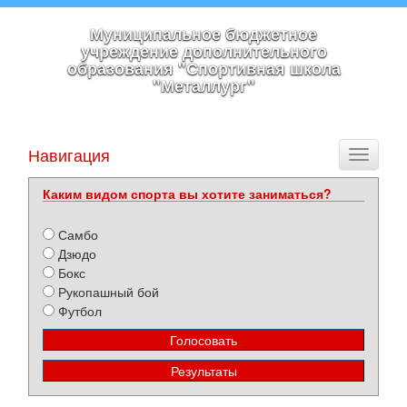
Муниципальное бюджетное
учреждение дополнительного
образования "Спортивная школа
"Металлург"
Навигация
Toggle
navigati
Каким видом спорта вы хотите заниматься?
Самбо
Дзюдо
Бокс
Рукопашный бой
Футбол