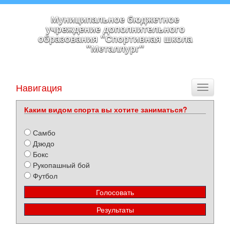
Муниципальное бюджетное
учреждение дополнительного
образования "Спортивная школа
"Металлург"
Навигация
Toggle
navigati
Каким видом спорта вы хотите заниматься?
Самбо
Дзюдо
Бокс
Рукопашный бой
Футбол