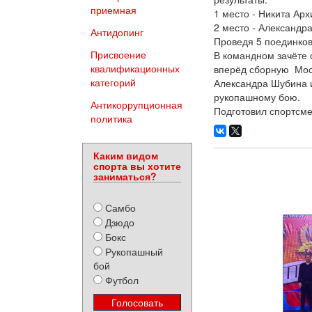
приемная
1 место - Никита Архи
2 место - Александра
Антидопинг
Проведя 5 поединков
Присвоение
В командном зачёте 
квалификационных
вперёд сборную Мос
категорий
Александра Шубина 
рукопашному бою.
Антикоррупционная
Подготовил спортсме
политика
Каким видом
спорта вы хотите
заниматься?
Самбо
Дзюдо
Бокс
Рукопашный
бой
Футбол