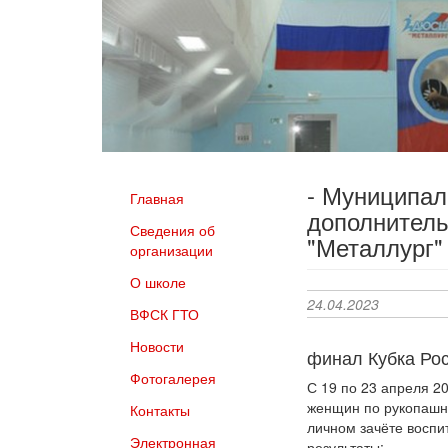
- Муниципа
Главная
дополнитель
Сведения об
"Металлург"
организации
О школе
24.04.2023
ВФСК ГТО
Новости
финал Кубка Ро
Фотогалерея
С 19 по 23 апреля 2
женщин по рукопашно
Контакты
личном зачёте воспи
Электронная
результаты: