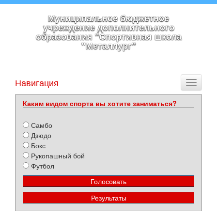
Муниципальное бюджетное
учреждение дополнительного
образования "Спортивная школа
"Металлург"
Навигация
Toggle
navigati
Каким видом спорта вы хотите заниматься?
Самбо
Дзюдо
Бокс
Рукопашный бой
Футбол