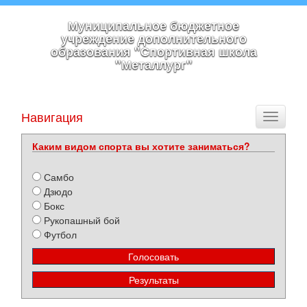
Муниципальное бюджетное
учреждение дополнительного
образования "Спортивная школа
"Металлург"
Навигация
Toggle
navigati
Каким видом спорта вы хотите заниматься?
Самбо
Дзюдо
Бокс
Рукопашный бой
Футбол