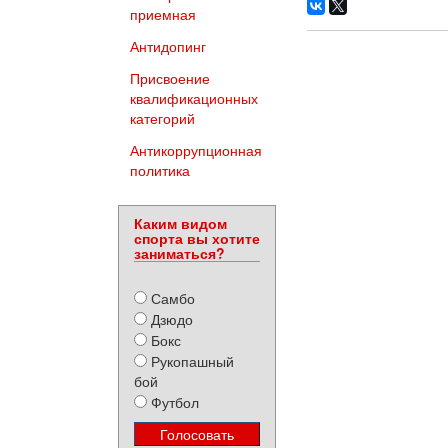
приемная
Антидопинг
Присвоение
квалификационных
категорий
Антикоррупционная
политика
Каким видом
спорта вы хотите
заниматься?
Самбо
Дзюдо
Бокс
Рукопашный
бой
Футбол