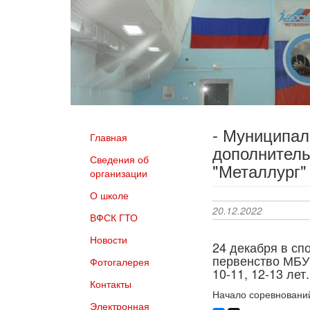
- Муниципа
Главная
дополнитель
Сведения об
"Металлург"
организации
О школе
20.12.2022
ВФСК ГТО
Новости
24 декабря в сп
первенство МБУ
Фотогалерея
10-11, 12-13 лет.
Контакты
Начало соревнований
Электронная