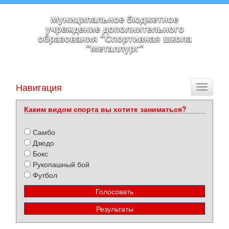
Муниципальное бюджетное
учреждение дополнительного
образования "Спортивная школа
"Металлург"
Навигация
Toggle
navigati
Каким видом спорта вы хотите заниматься?
Самбо
Дзюдо
Бокс
Рукопашный бой
Футбол