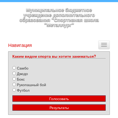
Муниципальное бюджетное
учреждение дополнительного
образования "Спортивная школа
"Металлург"
Навигация
Toggle
navigati
Каким видом спорта вы хотите заниматься?
Самбо
Дзюдо
Бокс
Рукопашный бой
Футбол