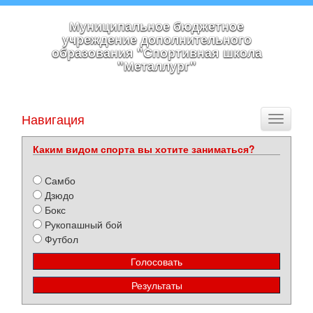
Муниципальное бюджетное
учреждение дополнительного
образования "Спортивная школа
"Металлург"
Навигация
Toggle
navigati
Каким видом спорта вы хотите заниматься?
Самбо
Дзюдо
Бокс
Рукопашный бой
Футбол