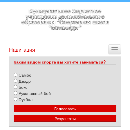
Муниципальное бюджетное
учреждение дополнительного
образования "Спортивная школа
"Металлург"
Навигация
Toggle
navigati
Каким видом спорта вы хотите заниматься?
Самбо
Дзюдо
Бокс
Рукопашный бой
Футбол